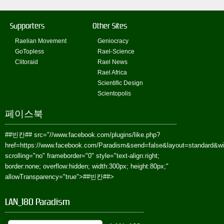
Supporters
Other Sites
Raelian Movement
Geniocracy
GoTopless
Rael-Science
Clitoraid
Rael News
Rael Africa
Scientific Design
Scientopolis
페이스북
##빈칸##
src="//www.facebook.com/plugins/like.php?
href=https://www.facebook.com/Paradism&send=false&layout=standard&w
scrolling="no" frameborder="0" style="text-align:right;
border:none; overflow:hidden; width:300px; height:80px;"
allowTransparency="true">
##빈칸##
>
LAN_180 Paradism