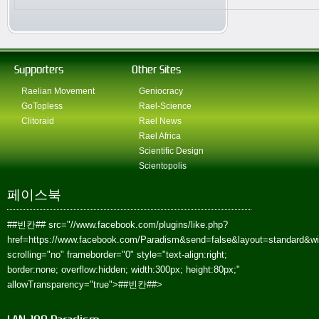
Supporters
Other Sites
Raelian Movement
Geniocracy
GoTopless
Rael-Science
Clitoraid
Rael News
Rael Africa
Scientific Design
Scientopolis
페이스북
##빈칸##
src="//www.facebook.com/plugins/like.php?
href=https://www.facebook.com/Paradism&send=false&layout=standard&w
scrolling="no" frameborder="0" style="text-align:right;
border:none; overflow:hidden; width:300px; height:80px;"
allowTransparency="true">
##빈칸##
>