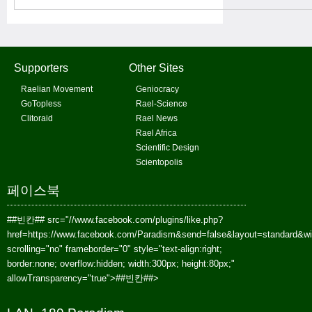
Supporters
Other Sites
Raelian Movement
Geniocracy
GoTopless
Rael-Science
Clitoraid
Rael News
Rael Africa
Scientific Design
Scientopolis
페이스북
##빈칸##
src="//www.facebook.com/plugins/like.php?
href=https://www.facebook.com/Paradism&send=false&layout=standard&w
scrolling="no" frameborder="0" style="text-align:right;
border:none; overflow:hidden; width:300px; height:80px;"
allowTransparency="true">
##빈칸##
>