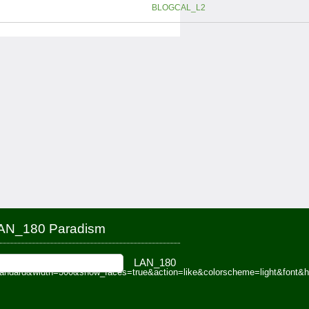
BLOGCAL_L2
AN_180 Paradism
tandard&width=300&show_faces=true&action=like&colorscheme=light&font&