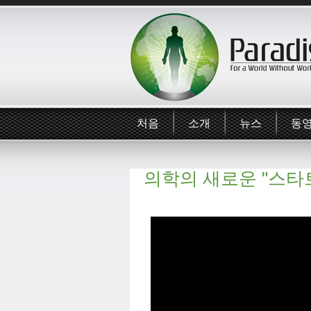
처음
소개
뉴스
동
의학의 새로운 "스타