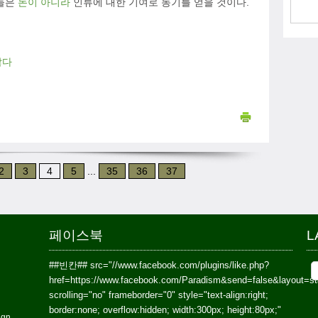
람들은
돈이 아니라
인류에 대한 기여로 동기를 얻을 것이다.
않다
2
3
4
5
...
35
36
37
페이스북
L
##빈칸##
src="//www.facebook.com/plugins/like.php?
href=https://www.facebook.com/Paradism&send=false&layout=s
scrolling="no" frameborder="0" style="text-align:right;
border:none; overflow:hidden; width:300px; height:80px;"
ign