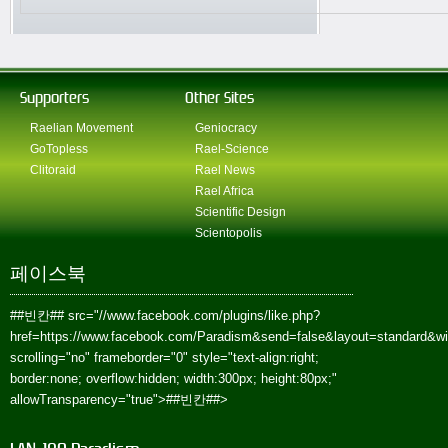
Supporters
Other Sites
Raelian Movement
Geniocracy
GoTopless
Rael-Science
Clitoraid
Rael News
Rael Africa
Scientific Design
Scientopolis
페이스북
##빈칸##
src="//www.facebook.com/plugins/like.php?
href=https://www.facebook.com/Paradism&send=false&layout=standard&w
scrolling="no" frameborder="0" style="text-align:right;
border:none; overflow:hidden; width:300px; height:80px;"
allowTransparency="true">
##빈칸##
>