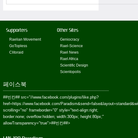
Supporters
Other Sites
Raelian Movement
Geniocracy
GoTopless
Rael-Science
Clitoraid
Rael News
Rael Africa
Scientific Design
Scientopolis
페이스북
##빈칸##
src="//www.facebook.com/plugins/like.php?
href=https://www.facebook.com/Paradism&send=false&layout=standard&w
scrolling="no" frameborder="0" style="text-align:right;
border:none; overflow:hidden; width:300px; height:80px;"
allowTransparency="true">
##빈칸##
>