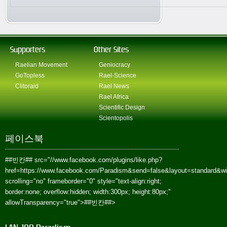
Supporters
Other Sites
Raelian Movement
Geniocracy
GoTopless
Rael-Science
Clitoraid
Rael News
Rael Africa
Scientific Design
Scientopolis
페이스북
##빈칸##
src="//www.facebook.com/plugins/like.php?
href=https://www.facebook.com/Paradism&send=false&layout=standard&w
scrolling="no" frameborder="0" style="text-align:right;
border:none; overflow:hidden; width:300px; height:80px;"
allowTransparency="true">
##빈칸##
>