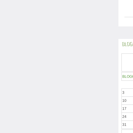
BLOG
BLOG
3
10
17
24
31