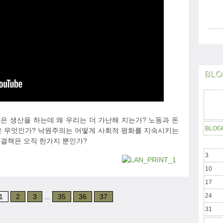
BLO
나은 생산을 하는데 왜 우리는 더 가난해 지는가? 노동과 돈
BLOG
은 무엇인가? 낙원주의는 어떻게 사회적 평화를 지속시키는
해결책은 오직 한가지 뿐인가?
3
10
17
24
1
2
3
...
35
36
37
31