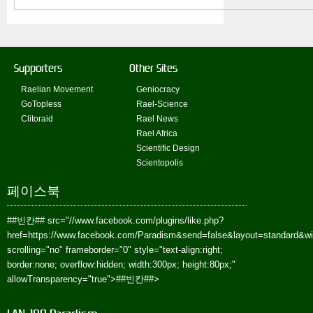
Supporters
Other Sites
Raelian Movement
Geniocracy
GoTopless
Rael-Science
Clitoraid
Rael News
Rael Africa
Scientific Design
Scientopolis
페이스북
##빈칸##
src="//www.facebook.com/plugins/like.php?
href=https://www.facebook.com/Paradism&send=false&layout=standard&w
scrolling="no" frameborder="0" style="text-align:right;
border:none; overflow:hidden; width:300px; height:80px;"
allowTransparency="true">
##빈칸##
>