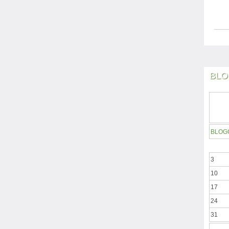
BLO
BLOG
3
10
17
24
31