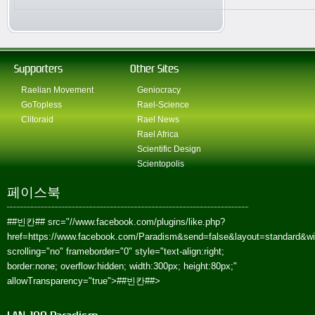
Supporters
Other Sites
Raelian Movement
Geniocracy
GoTopless
Rael-Science
Clitoraid
Rael News
Rael Africa
Scientific Design
Scientopolis
페이스북
##빈칸##
src="//www.facebook.com/plugins/like.php?
href=https://www.facebook.com/Paradism&send=false&layout=standard&w
scrolling="no" frameborder="0" style="text-align:right;
border:none; overflow:hidden; width:300px; height:80px;"
allowTransparency="true">
##빈칸##
>