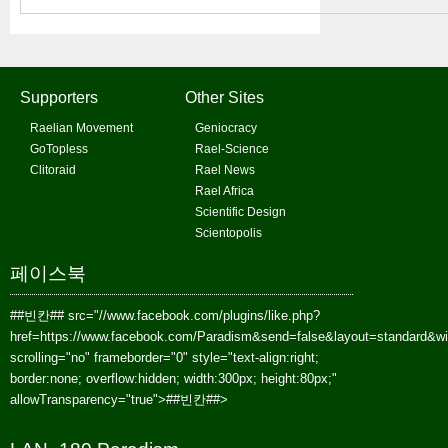
Supporters
Other Sites
Raelian Movement
Geniocracy
GoTopless
Rael-Science
Clitoraid
Rael News
Rael Africa
Scientific Design
Scientopolis
페이스북
##빈칸##
src="//www.facebook.com/plugins/like.php?
href=https://www.facebook.com/Paradism&send=false&layout=standard&w
scrolling="no" frameborder="0" style="text-align:right;
border:none; overflow:hidden; width:300px; height:80px;"
allowTransparency="true">
##빈칸##
>