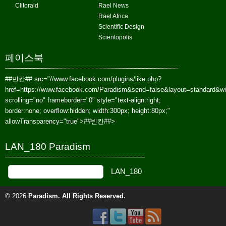
Clitoraid
Rael News
Rael Africa
Scientific Design
Scientopolis
페이스북
##빈칸##
src="//www.facebook.com/plugins/like.php?
href=https://www.facebook.com/Paradism&send=false&layout=standard&w
scrolling="no" frameborder="0" style="text-align:right;
border:none; overflow:hidden; width:300px; height:80px;"
allowTransparency="true">
##빈칸##
>
LAN_180 Paradism
© 2026
Paradism
. All Rights Reserved.