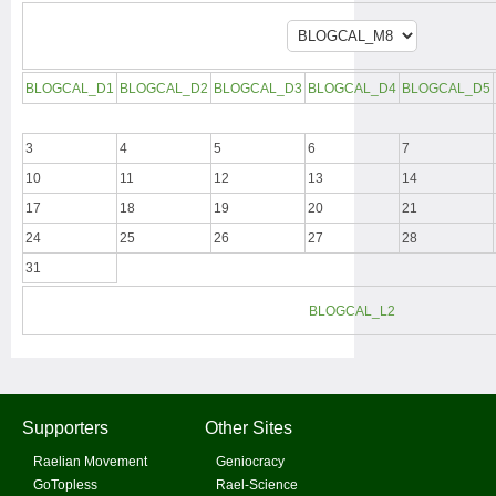
BLOGCAL_D1
BLOGCAL_D2
BLOGCAL_D3
BLOGCAL_D4
BLOGCAL_D5
3
4
5
6
7
10
11
12
13
14
17
18
19
20
21
24
25
26
27
28
31
BLOGCAL_L2
Supporters
Other Sites
Raelian Movement
Geniocracy
GoTopless
Rael-Science