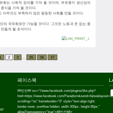
화는 사회적 정의를 가져 올 것이며, 부유층이 생산성의
종식을 가져 올 것이다.
도 아무것도 부족하지 않은 평등한 사회를 만들 것이다.
단의 국유화로만 가능할 것이다. 그것은 노동과 돈 없는 풍
 만들게 될 초석이다.
1
2
3
...
35
36
37
페이스북
L
##빈칸##
src="//www.facebook.com/plugins/like.php?
href=https://www.facebook.com/Paradism&send=false&layout=s
scrolling="no" frameborder="0" style="text-align:right;
border:none; overflow:hidden; width:300px; height:80px;"
ign
allowTransparency="true">
##빈칸##
>