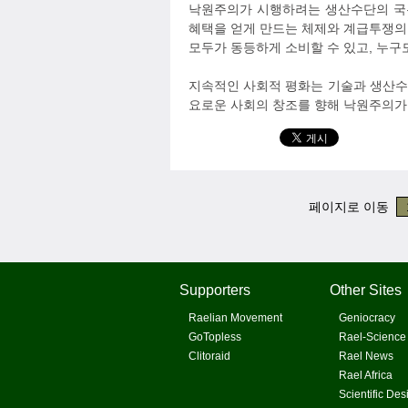
낙원주의가 시행하려는 생산수단의 국유
혜택을 얻게 만드는 체제와 계급투쟁의 
모두가 동등하게 소비할 수 있고, 누구
지속적인 사회적 평화는 기술과 생산수
요로운 사회의 창조를 향해 낙원주의가
페이지로 이동
Supporters
Other Sites
Raelian Movement
Geniocracy
GoTopless
Rael-Science
Clitoraid
Rael News
Rael Africa
Scientific Des