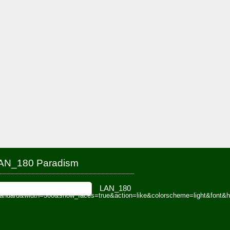
AN_180 Paradism
tandard&width=300&show_faces=true&action=like&colorscheme=light&font&