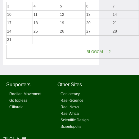
3
4
5
6
7
10
11
12
13
14
17
18
19
20
21
24
25
26
27
28
31
BLOGCAL_L2
Supporters
Other Sites
Raelian Movement
Geniocracy
GoTopless
Rael-Science
Clitoraid
Rael News
Rael Africa
Scientific Design
Scientopolis