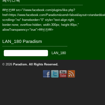
페이스북
##빈칸##
src="//www.facebook.com/plugins/like.php?
href=https://www.facebook.com/Paradism&send=false&layout=standard&w
scrolling="no" frameborder="0" style="text-align:right;
border:none; overflow:hidden; width:300px; height:80px;"
allowTransparency="true">
##빈칸##
>
LAN_180 Paradism
© 2026
Paradism
. All Rights Reserved.