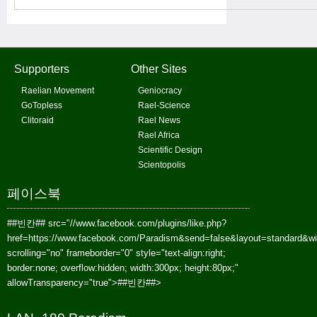
Supporters
Other Sites
Raelian Movement
Geniocracy
GoTopless
Rael-Science
Clitoraid
Rael News
Rael Africa
Scientific Design
Scientopolis
페이스북
##빈칸##
src="//www.facebook.com/plugins/like.php?
href=https://www.facebook.com/Paradism&send=false&layout=standard&w
scrolling="no" frameborder="0" style="text-align:right;
border:none; overflow:hidden; width:300px; height:80px;"
allowTransparency="true">
##빈칸##
>