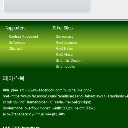
Supporters
Other Sites
Raelian Movement
Geniocracy
GoTopless
Rael-Science
Clitoraid
Rael News
Rael Africa
Scientific Design
Scientopolis
페이스북
##빈칸##
src="//www.facebook.com/plugins/like.php?
href=https://www.facebook.com/Paradism&send=false&layout=standard&w
scrolling="no" frameborder="0" style="text-align:right;
border:none; overflow:hidden; width:300px; height:80px;"
allowTransparency="true">
##빈칸##
>