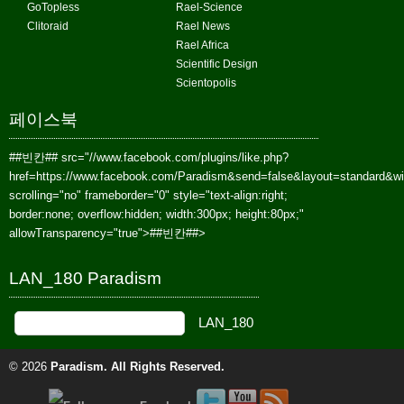
GoTopless
Rael-Science
Clitoraid
Rael News
Rael Africa
Scientific Design
Scientopolis
페이스북
##빈칸##
src="//www.facebook.com/plugins/like.php?
href=https://www.facebook.com/Paradism&send=false&layout=standard&w
scrolling="no" frameborder="0" style="text-align:right;
border:none; overflow:hidden; width:300px; height:80px;"
allowTransparency="true">
##빈칸##
>
LAN_180 Paradism
© 2026
Paradism
. All Rights Reserved.